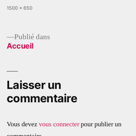
Taille
1500 × 650
originale
Publié dans
Accueil
Navigation
de
l’article
Laisser un
commentaire
Vous devez
vous connecter
pour publier un