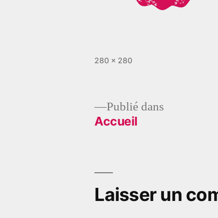
Taille
280 × 280
originale
Publié dans
Accueil
Navigation
de
l’article
Laisser un co