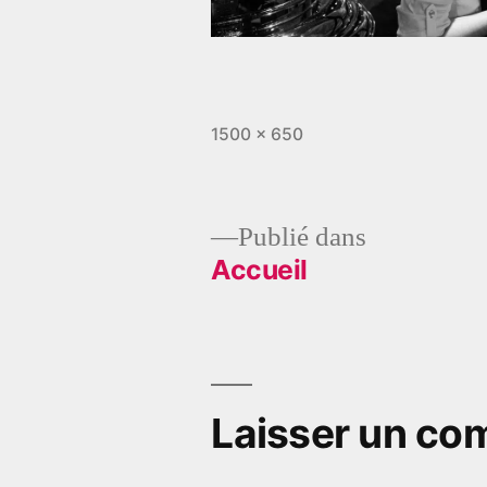
Taille
1500 × 650
originale
Publié dans
Accueil
Navigation
de
l’article
Laisser un co