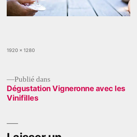
Taille
1920 × 1280
originale
Publié dans
Dégustation Vigneronne avec les
Navigation
Vinifilles
de
l’article