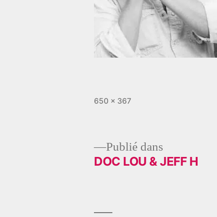
Taille
650 × 367
originale
Publié dans
DOC LOU & JEFF H
Navigation
de