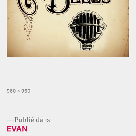
Taille
960 × 960
originale
Publié dans
EVAN
Navigation