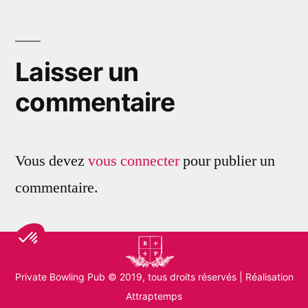
de
l’article
Laisser un
commentaire
Vous devez
vous connecter
pour publier un
commentaire.
Private Bowling Pub
© 2019, tous droits réservés |
Réalisation
Attraptemps