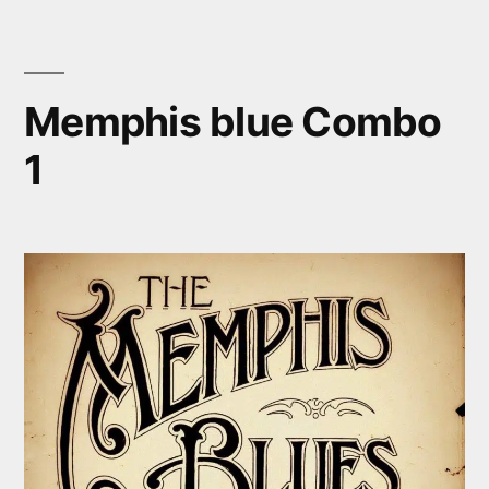
Aller
au
contenu
Memphis blue Combo
1