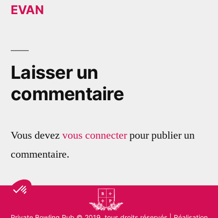
EVAN
Navigation
de
l’article
Laisser un
commentaire
Vous devez
vous connecter
pour publier un
commentaire.
Private Bowling Pub
© 2019, tous droits réservés |
Réalisation