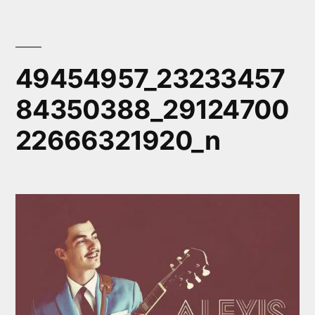
Aller
au
contenu
49454957_23233457
84350388_29124700
22666321920_n