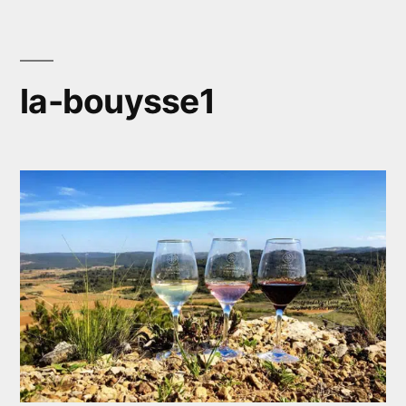
Aller
au
contenu
la-bouysse1