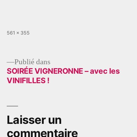
Taille
561 × 355
originale
Publié dans
SOIRÉE VIGNERONNE – avec les
Navigation
VINIFILLES !
de
l’article
Laisser un
commentaire