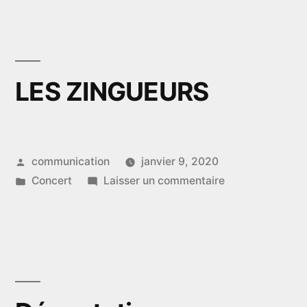
LES ZINGUEURS
Publié
communication
janvier 9, 2020
par
Publié
sur
Concert
Laisser un commentaire
dans
LES
ZINGUEURS