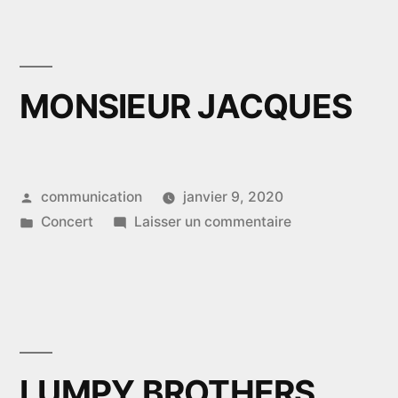
#5
MONSIEUR JACQUES
Publié
communication
janvier 9, 2020
par
Publié
sur
Concert
Laisser un commentaire
dans
MONSIEUR
JACQUES
LUMPY BROTHERS