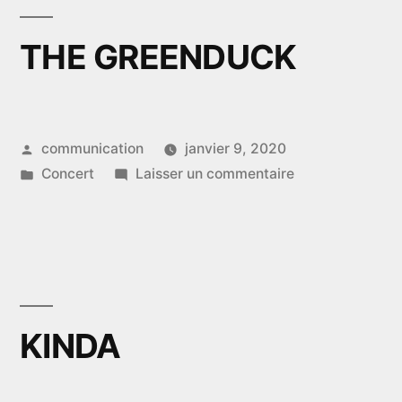
THE GREENDUCK
Publié
communication
janvier 9, 2020
par
Publié
sur
Concert
Laisser un commentaire
dans
THE
GREENDUCK
KINDA