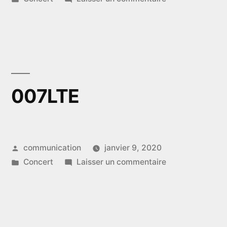
dans
BAZIK
007LTE
Publié
communication
janvier 9, 2020
par
Publié
sur
Concert
Laisser un commentaire
dans
007LTE