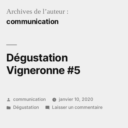
Aller
Archives de l’auteur :
au
communication
contenu
Dégustation
Vigneronne #5
Publié
communication
janvier 10, 2020
par
Publié
sur
Dégustation
Laisser un commentaire
dans
Dégustation
Vigneronne