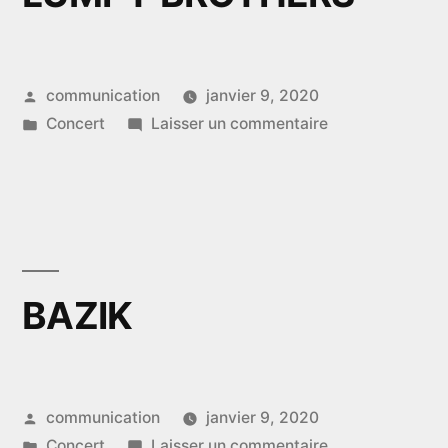
Publié
communication
janvier 9, 2020
par
Publié
sur
Concert
Laisser un commentaire
dans
LUMPY
BROTHERS
BAZIK
Publié
communication
janvier 9, 2020
par
Publié
sur
Concert
Laisser un commentaire