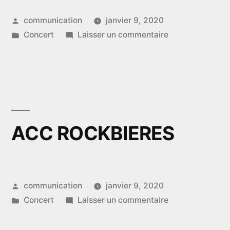
Publié
communication
janvier 9, 2020
par
Publié
sur
Concert
Laisser un commentaire
dans
KINDA
ACC ROCKBIERES
Publié
communication
janvier 9, 2020
par
Publié
sur
Concert
Laisser un commentaire
dans
ACC
ROCKBIERES