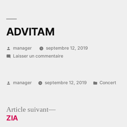
Aller
au
contenu
ADVITAM
Publié
manager
septembre 12, 2019
par
sur
Laisser un commentaire
ADVITAM
Publié
Publié
manager
septembre 12, 2019
Concert
par
dans
Article
Article suivant
suivant :
ZIA
Navigation