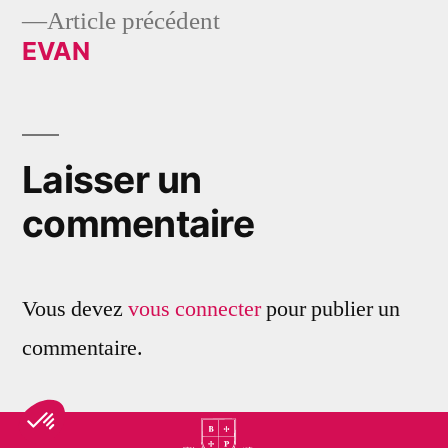
Article
Article précédent
de
précédent :
EVAN
l’article
Laisser un
commentaire
Vous devez
vous connecter
pour publier un
commentaire.