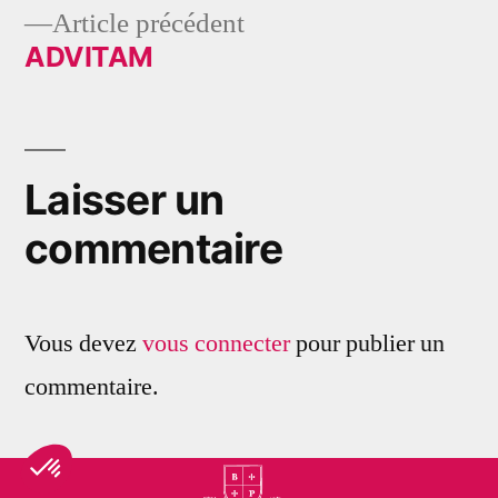
Article
Article précédent
de
précédent :
ADVITAM
l’article
Laisser un
commentaire
Vous devez
vous connecter
pour publier un
commentaire.