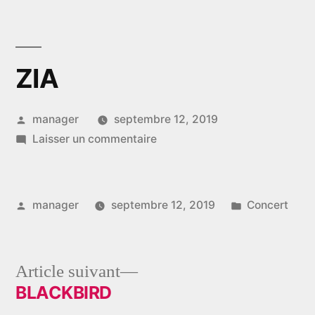
Aller
au
contenu
ZIA
Publié
manager
septembre 12, 2019
par
sur
Laisser un commentaire
ZIA
Publié
Publié
manager
septembre 12, 2019
Concert
par
dans
Article
Article suivant
suivant :
BLACKBIRD
Navigation