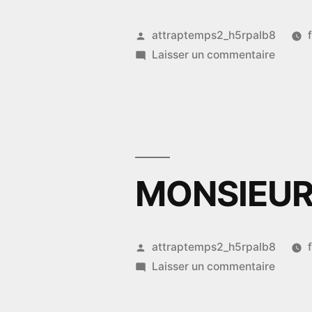
Publié
attraptemps2_h5rpalb8
par
sur
Laisser un commentaire
AFTER
MONSIEUR
Publié
attraptemps2_h5rpalb8
par
sur
Laisser un commentaire
MONSI
JACQU