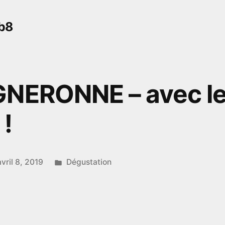
b8
GNERONNE – avec l
 !
Publié
avril 8, 2019
Dégustation
dans
E
RONNE