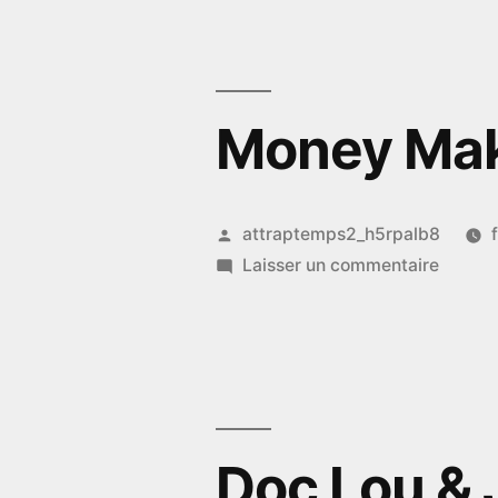
Money Ma
Publié
attraptemps2_h5rpalb8
par
sur
Laisser un commentaire
Money
Maker
Doc Lou & 