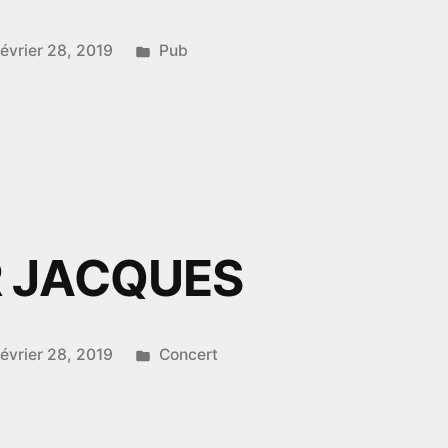
Publié
février 28, 2019
Pub
dans
WORK
 JACQUES
Publié
février 28, 2019
Concert
dans
EUR
ES