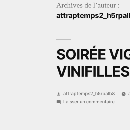
Archives de l’auteur :
Aller
attraptemps2_h5rpal
au
contenu
SOIRÉE VI
VINIFILLES
Publié
attraptemps2_h5rpalb8
par
sur
Laisser un commentaire
SOIRÉ
VIGNE
–