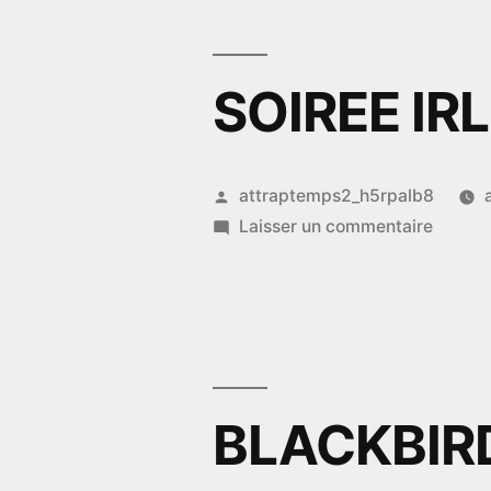
avec
les
VINIFI
SOIREE IR
!
Publié
attraptemps2_h5rpalb8
par
sur
Laisser un commentaire
SOIRE
IRLAN
BLACKBIR