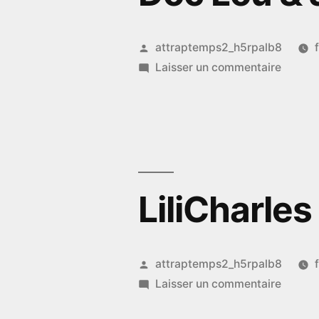
Publié
attraptemps2_h5rpalb8
par
sur
Laisser un commentaire
Doc
Lou
&
Jeff
H
LiliCharles
Publié
attraptemps2_h5rpalb8
par
sur
Laisser un commentaire
LiliCha