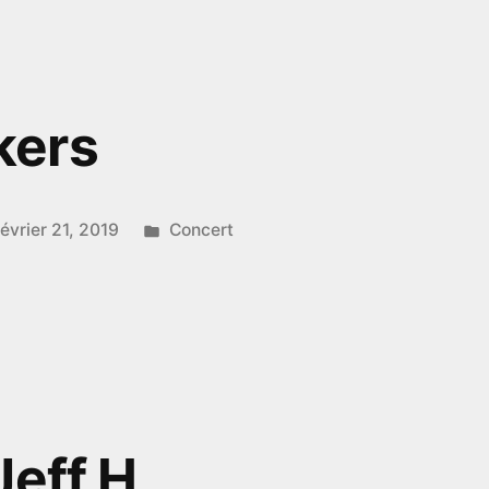
kers
Publié
février 21, 2019
Concert
dans
s
Jeff H