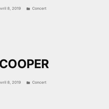
Publié
avril 8, 2019
Concert
dans
BIRD
 COOPER
Publié
avril 8, 2019
Concert
dans