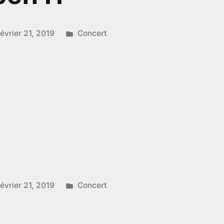
Publié
février 21, 2019
Concert
dans
Publié
février 21, 2019
Concert
dans
rles