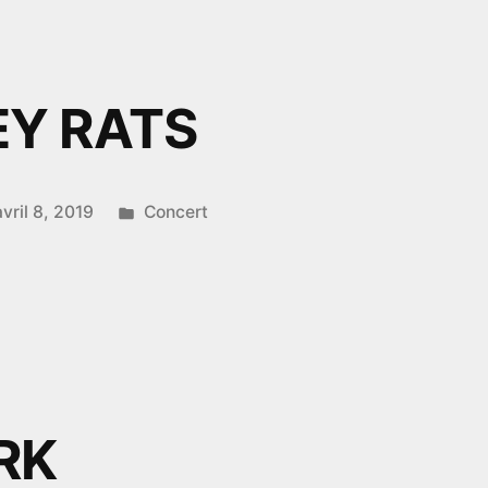
R
Y RATS
Publié
avril 8, 2019
Concert
dans
ONEY
RK