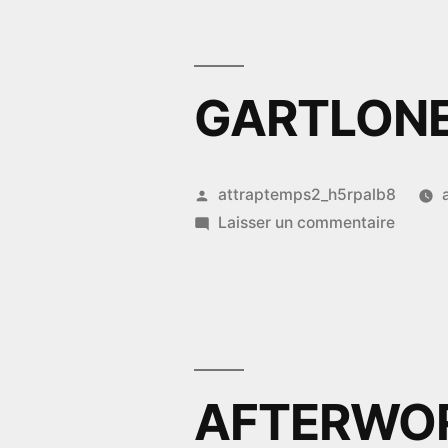
COOPE
GARTLONE
Publié
attraptemps2_h5rpalb8
par
sur
Laisser un commentaire
GARTL
RATS
AFTERWO