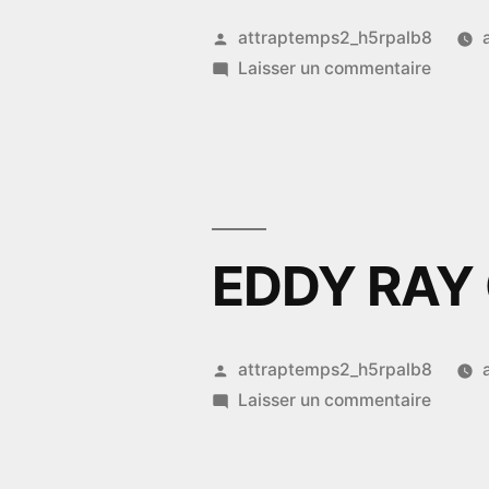
Publié
attraptemps2_h5rpalb8
par
sur
Laisser un commentaire
BLACK
EDDY RAY
Publié
attraptemps2_h5rpalb8
par
sur
Laisser un commentaire
EDDY
RAY