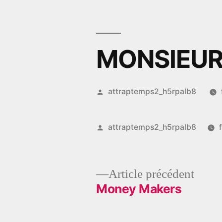
Aller
au
contenu
MONSIEUR
Publié
attraptemps2_h5rpalb8
par
Publié
attraptemps2_h5rpalb8
par
Artic
Article précédent
précé
Money Makers
Navigation