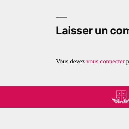
de
l’article
Laisser un co
Vous devez
vous connecter
p