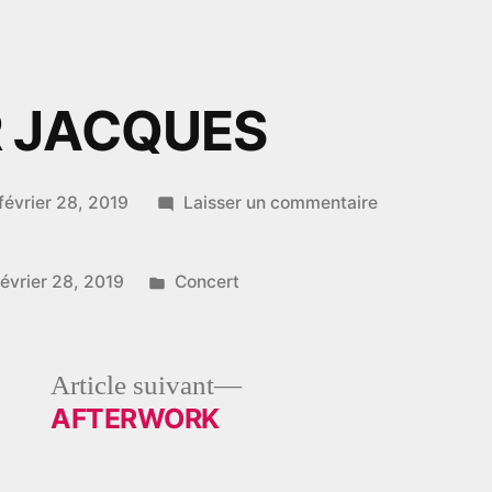
 JACQUES
sur
février 28, 2019
Laisser un commentaire
MONSIEUR
JACQUES
Publié
février 28, 2019
Concert
dans
le
Article
Article suivant
dent :
suivant :
AFTERWORK