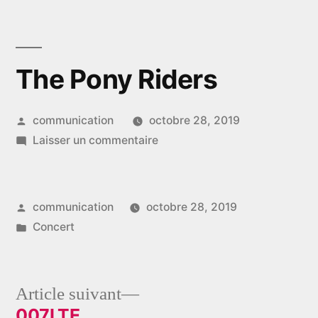
Aller
au
contenu
The Pony Riders
Publié
communication
octobre 28, 2019
par
sur
Laisser un commentaire
The
Pony
Riders
Publié
communication
octobre 28, 2019
par
Publié
Concert
dans
Article
Article suivant
suivant :
007LTE