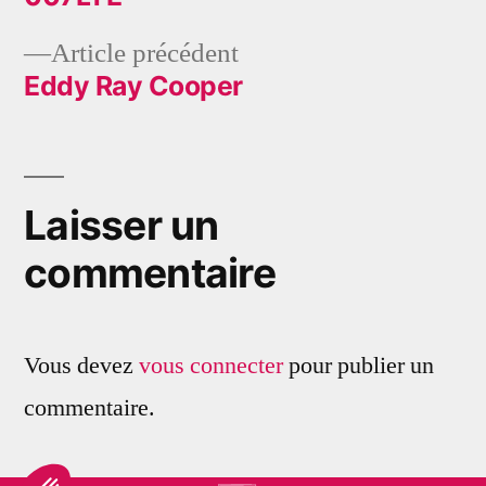
Navigation
Article
Article précédent
de
précédent :
Eddy Ray Cooper
l’article
Laisser un
commentaire
Vous devez
vous connecter
pour publier un
commentaire.