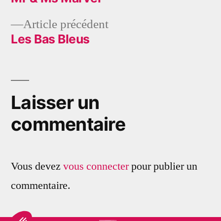
Navigation
Article
Article précédent
de
précédent :
Les Bas Bleus
l’article
Laisser un
commentaire
Vous devez
vous connecter
pour publier un
commentaire.