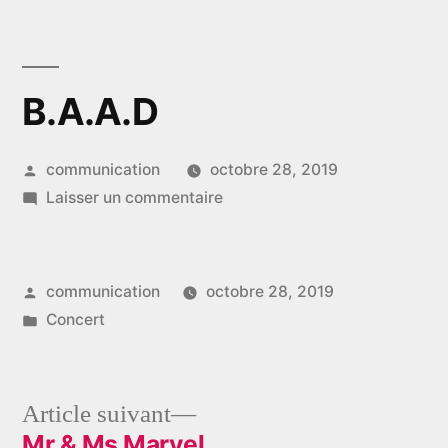
Aller
au
contenu
B.A.A.D
Publié
communication
octobre 28, 2019
par
sur
Laisser un commentaire
B.A.A.D
Publié
communication
octobre 28, 2019
par
Publié
Concert
dans
Article
Article suivant
suivant :
Mr & Ms Marvel