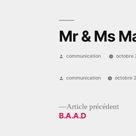
Aller
au
contenu
Mr & Ms M
Publié
communication
octobre 
par
Publié
communication
octobre 
par
Artic
Article précédent
précé
B.A.A.D
Navigation