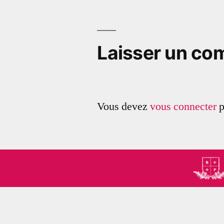
de
l’article
Laisser un co
Vous devez
vous connecter
p