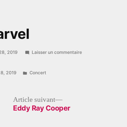
arvel
sur
28, 2019
Laisser un commentaire
Mr
&
Publié
28, 2019
Concert
Ms
dans
Marvel
le
Article
Article suivant
dent :
suivant :
Eddy Ray Cooper