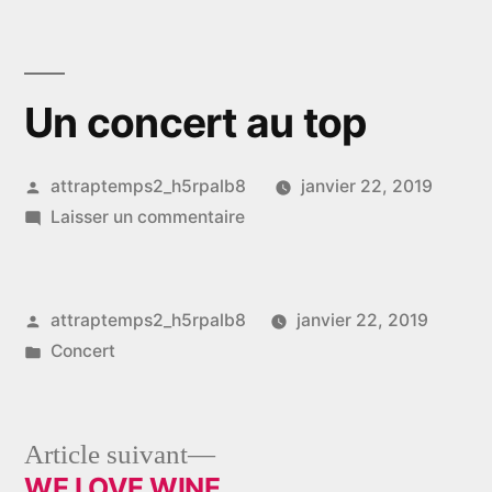
Aller
au
contenu
Un concert au top
Publié
attraptemps2_h5rpalb8
janvier 22, 2019
par
sur
Laisser un commentaire
Un
concert
au
Publié
attraptemps2_h5rpalb8
janvier 22, 2019
top
par
Publié
Concert
dans
Article
Article suivant
suivant :
WE LOVE WINE