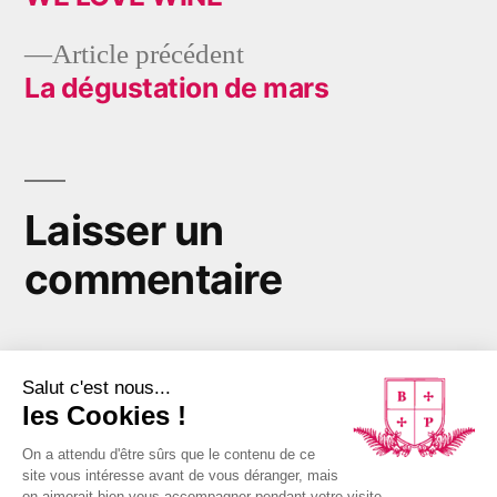
Navigation
Article
Article précédent
de
précédent :
La dégustation de mars
l’article
Laisser un
commentaire
Vous devez
vous connecter
pour publier un
commentaire.