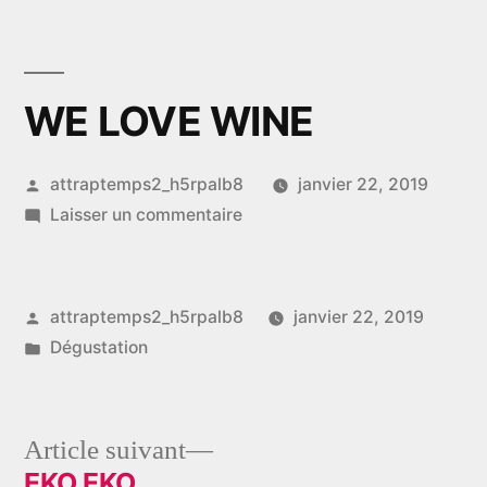
Aller
au
contenu
WE LOVE WINE
Publié
attraptemps2_h5rpalb8
janvier 22, 2019
par
sur
Laisser un commentaire
WE
LOVE
WINE
Publié
attraptemps2_h5rpalb8
janvier 22, 2019
par
Publié
Dégustation
dans
Article
Article suivant
suivant :
EKO EKO