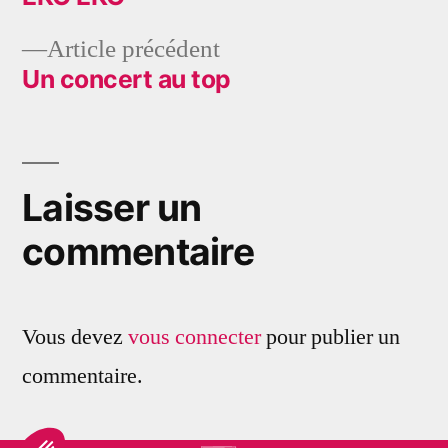
Navigation
Article
Article précédent
de
précédent :
Un concert au top
l’article
Laisser un
commentaire
Vous devez
vous connecter
pour publier un
commentaire.